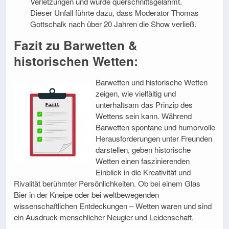
Verletzungen und wurde querschnittsgelähmt.
Dieser Unfall führte dazu, dass Moderator Thomas
Gottschalk nach über 20 Jahren die Show verließ.
Fazit zu Barwetten &
historischen Wetten:
Barwetten und historische Wetten
zeigen, wie vielfältig und
unterhaltsam das Prinzip des
Wettens sein kann. Während
Barwetten spontane und humorvolle
Herausforderungen unter Freunden
darstellen, geben historische
Wetten einen faszinierenden
Einblick in die Kreativität und
Rivalität berühmter Persönlichkeiten. Ob bei einem Glas
Bier in der Kneipe oder bei weltbewegenden
wissenschaftlichen Entdeckungen – Wetten waren und sind
ein Ausdruck menschlicher Neugier und Leidenschaft.