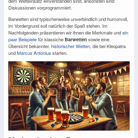
dem Wetteinsatz einverstanden sind, ansonsten sind
Diskussionen vorprogrammiert.
Barwetten sind typischerweise unverbindlich und humorvoll,
im Vordergrund soll natürlich der Spaß stehen. Im
Nachfolgenden präsentieren wir ihnen die Merkmale und
ein
paar Beispiele
für klassiche
Barwetten
sowie eine
Übersicht bekannter,
historischer Wetten
, die bei Kleopatra
und
Marcus Antonius
starten.