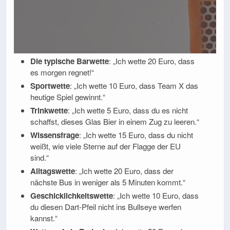
Die typische Barwette
: „Ich wette 20 Euro, dass
es morgen regnet!“
Sportwette
: „Ich wette 10 Euro, dass Team X das
heutige Spiel gewinnt.“
Trinkwette
: „Ich wette 5 Euro, dass du es nicht
schaffst, dieses Glas Bier in einem Zug zu leeren.“
Wissensfrage
: „Ich wette 15 Euro, dass du nicht
weißt, wie viele Sterne auf der Flagge der EU
sind.“
Alltagswette
: „Ich wette 20 Euro, dass der
nächste Bus in weniger als 5 Minuten kommt.“
Geschicklichkeitswette
: „Ich wette 10 Euro, dass
du diesen Dart-Pfeil nicht ins Bullseye werfen
kannst.“