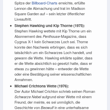
Spitze der
Billboard-Charts
erreichte, erfüllte
Lennon die Abmachung und trat im Madison
Square Garden auf – sein letzter öffentlicher
Liveauftritt.
Stephen Hawking und Kip Thorne (1975):
Stephen Hawking wettete mit Kip Thorne um ein
Abonnement des
Penthouse
-Magazins, dass
Cygnus X-1 kein Schwarzes Loch sei. Thorne
konnte den Nachweis erbringen, dass es sich
tatsächlich um ein Schwarzes Loch handelt, und
gewann die Wette. Hawking erklärte später, dass
er die Wette absichtlich so gesetzt hatte, dass er
etwas zu gewinnen hätte – entweder die Wette
oder eine Bestätigung seiner wissenschaftlichen
Annahmen.
Michael Crichtons Wette (1976):
Der Autor Michael Crichton schrieb seinen Roman
Schwarze Nebel
aufgrund einer Wette mit einem
Freund, der meinte, es sei unmöglich, die
Geschichte von
Beowulf
in eine unterhaltsame