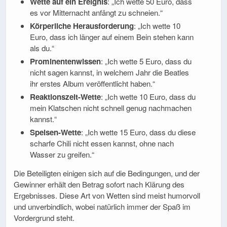
Wette auf ein Ereignis
: „Ich wette 50 Euro, dass
es vor Mitternacht anfängt zu schneien.“
Körperliche Herausforderung
: „Ich wette 10
Euro, dass ich länger auf einem Bein stehen kann
als du.“
Prominentenwissen
: „Ich wette 5 Euro, dass du
nicht sagen kannst, in welchem Jahr die Beatles
ihr erstes Album veröffentlicht haben.“
Reaktionszeit-Wette
: „Ich wette 10 Euro, dass du
mein Klatschen nicht schnell genug nachmachen
kannst.“
Speisen-Wette
: „Ich wette 15 Euro, dass du diese
scharfe Chili nicht essen kannst, ohne nach
Wasser zu greifen.“
Die Beteiligten einigen sich auf die Bedingungen, und der
Gewinner erhält den Betrag sofort nach Klärung des
Ergebnisses. Diese Art von Wetten sind meist humorvoll
und unverbindlich, wobei natürlich immer der Spaß im
Vordergrund steht.