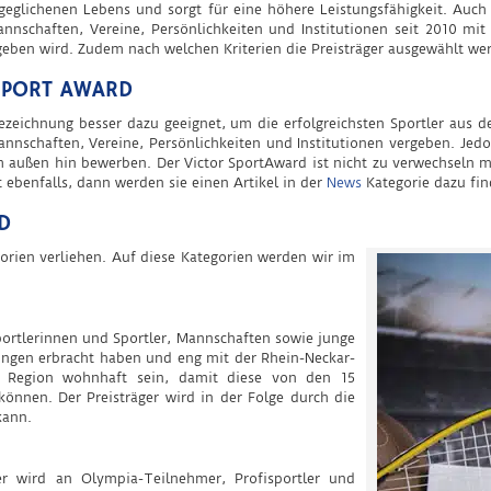
sgeglichenen Lebens und sorgt für eine höhere Leistungsfähigkeit. Auch 
Mannschaften, Vereine, Persönlichkeiten und Institutionen seit 2010 
geben wird. Zudem nach welchen Kriterien die Preisträger ausgewählt werd
SPORT AWARD
 Bezeichnung besser dazu geeignet, um die erfolgreichsten Sportler aus
nnschaften, Vereine, Persönlichkeiten und Institutionen vergeben. Jedoc
ach außen hin bewerben. Der Victor SportAward ist nicht zu verwechseln
 ebenfalls, dann werden sie einen Artikel in der
News
Kategorie dazu fin
D
gorien verliehen. Auf diese Kategorien werden wir im
Sportlerinnen und Sportler, Mannschaften sowie junge
ungen erbracht haben und eng mit der Rhein-Neckar-
r Region wohnhaft sein, damit diese von den 15
önnen. Der Preisträger wird in der Folge durch die
kann.
er wird an Olympia-Teilnehmer, Profisportler und