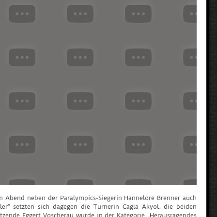
sem Abend neben der Paralympics-Siegerin Hannelore Brenner auch
er“ setzten sich dagegen die Turnerin Cagla Akyol, die beiden
itzende Eggert Voscherau wurde in der Kategorie „Herausragendes