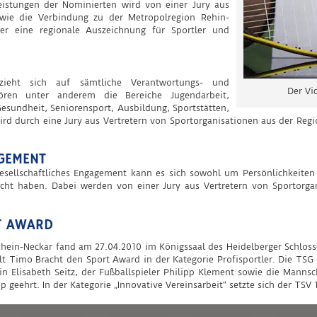
istungen der Nominierten wird von einer Jury aus
owie die Verbindung zu der Metropolregion Rehin-
her eine regionale Auszeichnung für Sportler und
ezieht sich auf sämtliche Verantwortungs- und
Der Vi
hören unter anderem die Bereiche Jugendarbeit,
esundheit, Seniorensport, Ausbildung, Sportstätten,
ird durch eine Jury aus Vertretern von Sportorganisationen aus der Regio
GEMENT
 gesellschaftliches Engagement kann es sich sowohl um Persönlichkeite
cht haben. Dabei werden von einer Jury aus Vertretern von Sportorga
T AWARD
 Rhein-Neckar fand am 27.04.2010 im Königssaal des Heidelberger Schlos
lt Timo Bracht den Sport Award in der Kategorie Profisportler. Die TSG
rin Elisabeth Seitz, der Fußballspieler Philipp Klement sowie die Manns
 geehrt. In der Kategorie „Innovative Vereinsarbeit“ setzte sich der TS