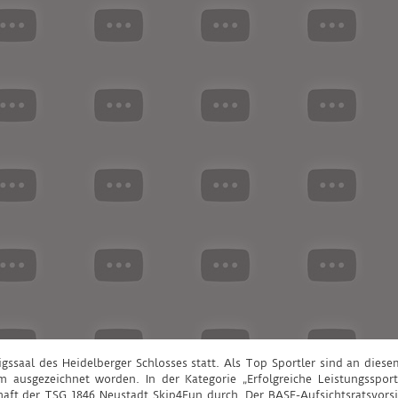
gssaal des Heidelberger Schlosses statt. Als Top Sportler sind an die
ausgezeichnet worden. In der Kategorie „Erfolgreiche Leistungssportl
chaft der TSG 1846 Neustadt Skip4Fun durch. Der BASF-Aufsichtsratsvors