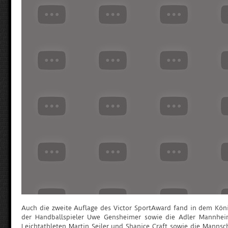
Auch die zweite Auflage des Victor SportAward fand in dem Köni
der Handballspieler Uwe Gensheimer sowie die Adler Mannheim 
Leichtathleten Martin Seiler und Shanice Craft sowie die Manns