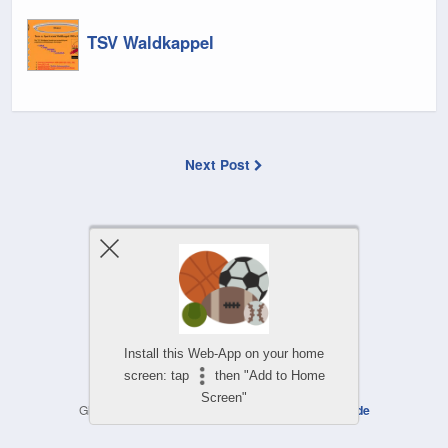
TSV Waldkappel
Next Post
Comments Are Closed
© Copyright by
WettanbieterOnline.com
Install this Web-App on your home
screen: tap
then "Add to Home
Screen"
Glücksspiel kann süchtig machen, Hilfe unter
bzga.de